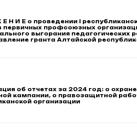
Ж Е Н И Е о проведении I республикан
в первичных профсоюзных организац
ального выгорания педагогических р
авление гранта Алтайской республик
ия об отчетах за 2024 год: о охране 
ной кампании, о правозащитной рабо
иканской организации