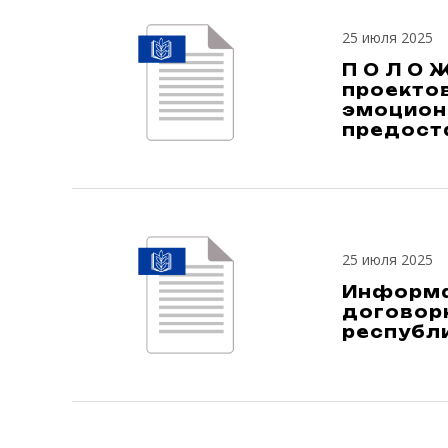
25 июля 2025
П О Л О 
проекто
эмоцион
предост
25 июля 2025
Информац
договор
республ