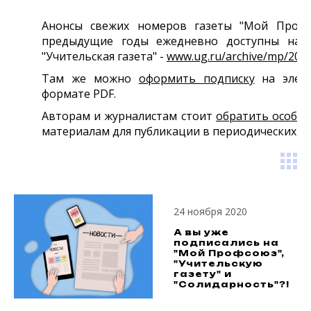
Анонсы свежих номеров
газеты "Мой Проф
предыдущие годы ежедневно доступны на с
"Учительская газета" -
www.ug.ru/archive/mp/201
Там же можно
оформить подписку
на элект
формате PDF.
Авторам и журналистам стоит
обратить особо
материалам для публикации в периодических и
24 ноября 2020
А вы уже
подписались на
"Мой Профсоюз",
"Учительскую
газету" и
"Солидарность"?!