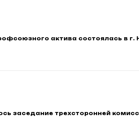
рофсоюзного актива состоялась в г.
ось заседание трехсторонней комисс