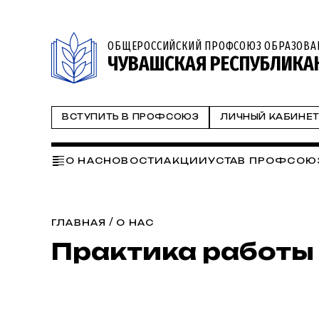
ОБЩЕРОССИЙСКИЙ ПРОФСОЮЗ ОБРАЗОВА
ЧУВАШСКАЯ РЕСПУБЛИКА
ВСТУПИТЬ В ПРОФСОЮЗ
ЛИЧНЫЙ КАБИНЕ
О НАС
НОВОСТИ
АКЦИИ
УСТАВ ПРОФСОЮ
НАПРАВЛЕНИЯ РАБОТЫ:
СЕМИНАРЫ
ЗДОРОВ
ИНФОРМАЦИОННАЯ РАБОТА
ЦИФРОВИЗАЦ
/
ГЛАВНАЯ
О НАС
Практика работы
СТУДЕНЧЕСКИЙ КООРДИНАЦИОННЫЙ СОВ