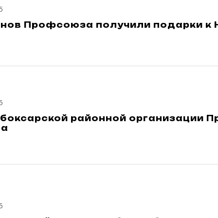
5
енов Профсоюза получили подарки к 
5
ебоксарской районной организации 
да
5