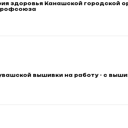
рия здоровья Канашской городской о
Профсоюза
увашской вышивки на работу - с выш