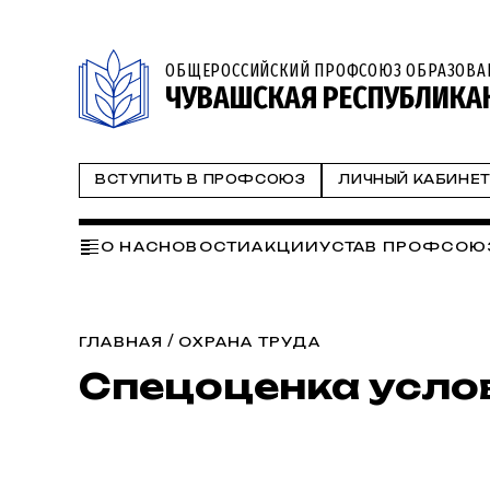
ОБЩЕРОССИЙСКИЙ ПРОФСОЮЗ ОБРАЗОВА
ЧУВАШСКАЯ РЕСПУБЛИКА
ВСТУПИТЬ В ПРОФСОЮЗ
ЛИЧНЫЙ КАБИНЕ
О НАС
НОВОСТИ
АКЦИИ
УСТАВ ПРОФСОЮ
НАПРАВЛЕНИЯ РАБОТЫ:
СЕМИНАРЫ
ЗДОРОВ
ИНФОРМАЦИОННАЯ РАБОТА
ЦИФРОВИЗАЦ
/
ГЛАВНАЯ
ОХРАНА ТРУДА
Спецоценка усло
СТУДЕНЧЕСКИЙ КООРДИНАЦИОННЫЙ СОВ