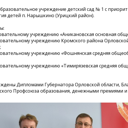
разовательное учреждение детский сад № 1 с приорит
я детей п. Нарышкино (Урицкий район).
ы:
ательному учреждению «Аникановская основная общео
ательному учреждению Кромского района Орловской 
;
ательному учреждению «Фошнянская средняя общеобр
ательному учреждению «Тимирязевская средняя обще
граждены Дипломами Губернатора Орловской области, 
йского Профсоюза образования, денежными премиями и