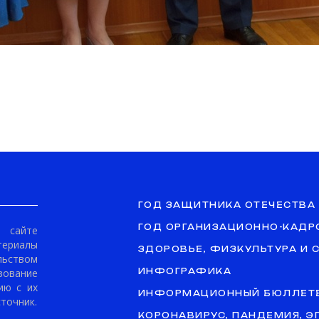
ГОД ЗАЩИТНИКА ОТЕЧЕСТВА
ГОД ОРГАНИЗАЦИОННО-КАДР
сайте
териалы
ЗДОРОВЬЕ, ФИЗКУЛЬТУРА И 
ьством
ование
ИНФОГРАФИКА
ию с их
ИНФОРМАЦИОННЫЙ БЮЛЛЕТ
точник.
КОРОНАВИРУС, ПАНДЕМИЯ, 