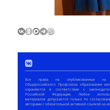
Все права на опубликованные на 
Общероссийского Профсоюза образования ма
охраняются в соответствии с законодател
Российской Федерации. Любое использ
материалов допускается только по согласован
авторами с обязательной активной ссылкой на ис