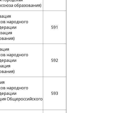
фсоюза образования)
зация
ков народного
едерации
591
изация
ования)
зация
ков народного
едерации
592
зация
ования)
ция
ков народного
едерации
593
ация Общероссийского