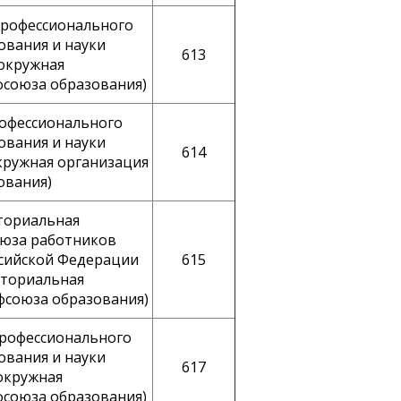
Профессионального
ования и науки
613
 окружная
фсоюза образования)
рофессионального
ования и науки
614
кружная организация
ования)
ториальная
оюза работников
ссийской Федерации
615
иториальная
фсоюза образования)
Профессионального
ования и науки
617
окружная
фсоюза образования)