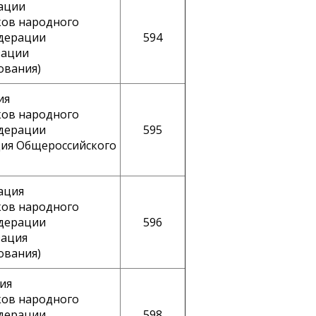
ации
ков народного
едерации
594
зации
ования)
ия
ков народного
едерации
595
ция Общероссийского
ация
ков народного
едерации
596
зация
ования)
ия
ков народного
едерации
598