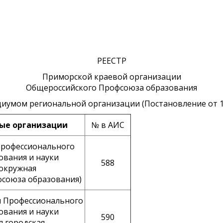
РЕЕСТР
Приморской краевой организации
Общероссийского Профсоюза образования
умом региональной организации (Постановление от 11.
ые организации
№ в АИС
Профессионального
ования и науки
588
 окружная
фсоюза образования)
я Профессионального
ования и науки
590
я городская