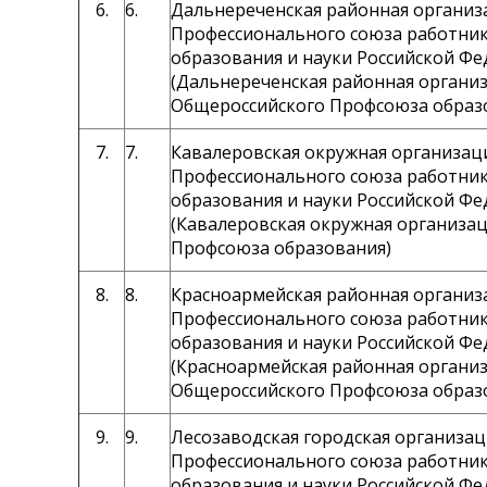
6.
6.
Дальнереченская районная организ
Профессионального союза работни
образования и науки Российской Ф
(Дальнереченская районная органи
Общероссийского Профсоюза образ
7.
7.
Кавалеровская окружная организац
Профессионального союза работни
образования и науки Российской Ф
(Кавалеровская окружная организа
Профсоюза образования)
8.
8.
Красноармейская районная организ
Профессионального союза работни
образования и науки Российской Ф
(Красноармейская районная органи
Общероссийского Профсоюза образ
9.
9.
Лесозаводская городская организац
Профессионального союза работни
образования и науки Российской Ф