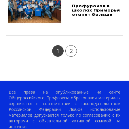
Профуроков в
школах Приморья
станет больше
1
2
Все права на опубликованные на сайте
Общероссийского Профсоюза образования материалы
охраняются в соответствии с законодательством
Российской Федерации. Любое использование
материалов допускается только по согласованию с их
авторами с обязательной активной ссылкой на
источник.