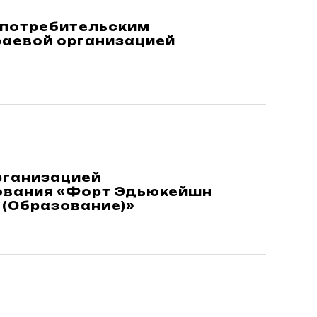
 потребительским
раевой организацией
рганизацией
ования «Форт Эдьюкейшн
(Образование)»