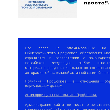
просто!".
Все права на опубликованные на 
Общероссийского Профсоюза образования ма
охраняются в соответствии с законодател
Российской Федерации. Любое использ
материалов допускается только по согласован
авторами с обязательной активной ссылкой на ис
Политика Профсоюза в отношении обр
персональных данных.
Антикоррупционная политика Профсоюза.
Администрация сайта не несёт ответственн
содержание веб-сайтов, на которые даны ссылки.