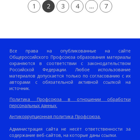
1
2
3
4
...
7
Все права на опубликованные на сайте
Общероссийского Профсоюза образования материалы
охраняются в соответствии с законодательством
Российской Федерации. Любое использование
материалов допускается только по согласованию с их
авторами с обязательной активной ссылкой на
источник.
Политика Профсоюза в отношении обработки
персональных данных.
Антикоррупционная политика Профсоюза.
Администрация сайта не несёт ответственности за
содержание веб-сайтов, на которые даны ссылки.