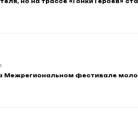
теля, но на трассе «Гонки Героев» с
5
на Межрегиональном фестивале моло