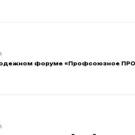
5
олодежном форуме «Профсоюзное ПРО
5