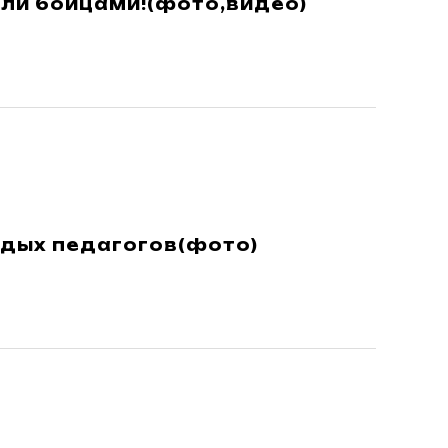
тали бойцами!(фото,видео)
дых педагогов(фото)