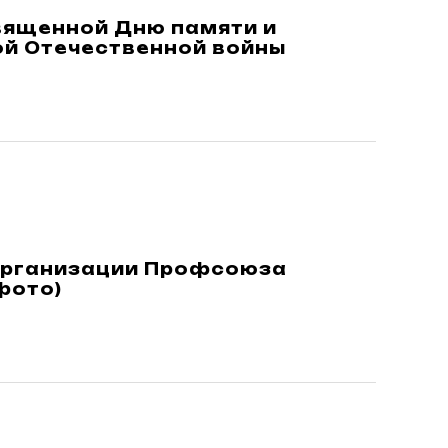
вященной Дню памяти и
ой Отечественной войны
организации Профсоюза
фото)