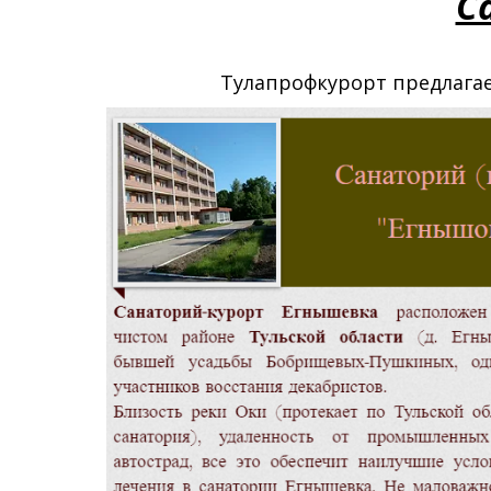
С
Тулапрофкурорт предлагае