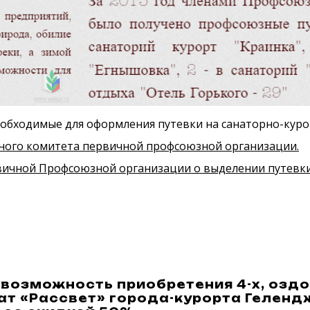
обходимые для оформления путевки на санаторно-куро
ного комитета первичной профсоюзной организации.
ичной Профсоюзной организации о выделении путевки 
6
возможность приобретения 4-х, оздо
ат «Рассвет» города-курорта Геленд