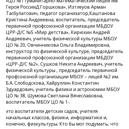
«ЦО №1 гуманитарно-математический лицей им.
Героя РоссииД.Горшкова», Изтлеуов Арман
Тасбулатович, педагог организатор,Каштанова
Кристина Андреевна, воспитатель, председатель
первичной профсоюзной организации МБДОУ
ЦРР-Д/С №5 «Мир детства», Кирюхин Андрей
Андреевич, учитель физической культуры МБОУ
ЦО № 20, Овчинникова Ольга Владимировна,
инструктор по физической культуре, председатель
первичной профсоюзной организации МБДОУ
«ЦРР-Д/С №2», Сушков Никита Андреевич, учитель
физической культуры , председатель первичной
профсоюзной организации МБОУ – лицей №2 им.
Б.А. Слободскова, Хайруллин Константин
Эдуардович, учитель физики и астрономии МБОУ
ЦО № 38, Шумова Светлана Вячеславовна,
воспитатель МБОУ ЦО № 1-.
это воспитатели детских садов, учителя
начальных классов, физики, информатики и,
конечно, физкультуры. Кто бы мог подумать, что