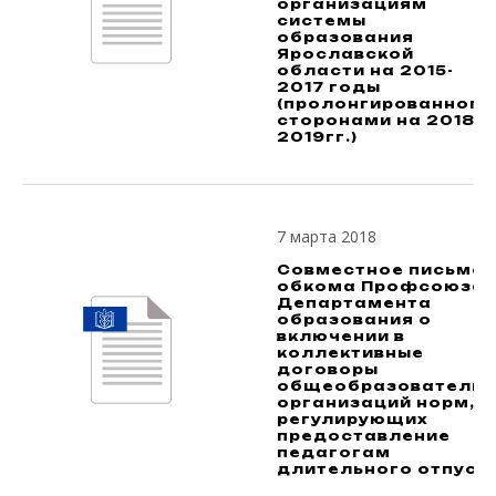
организациям
системы
образования
Ярославской
области на 2015-
2017 годы
(пролонгированного
сторонами на 2018-
2019гг.)
7 марта 2018
Совместное письмо
обкома Профсоюза 
Департамента
образования о
включении в
коллективные
договоры
общеобразовательн
организаций норм,
регулирующих
предоставление
педагогам
длительного отпуск