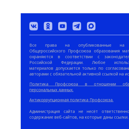
Все права на опубликованные на 
Общероссийского Профсоюза образования ма
охраняются в соответствии с законодател
Российской Федерации. Любое использ
материалов допускается только по согласован
авторами с обязательной активной ссылкой на ис
Политика Профсоюза в отношении обр
персональных данных.
Антикоррупционная политика Профсоюза.
Администрация сайта не несёт ответственн
содержание веб-сайтов, на которые даны ссылки.