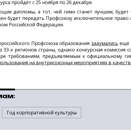
рса пройдёт с 25 ноября по 26 декабря.
ующие дипломы, а тот, чей гимн станет лучшим, буде
жен будет передать Профсоюзу исключительное право 
вом Российской Федерации.
ероссийского Профсоюза образования
задумались
ещё в
з 33-х регионов страны, однако конкурсная комиссия с
ере требованиям, предъявляемым к официальному гим
спользования на внутрисоюзных мероприятиях в качес
мам:
Год корпоративной культуры