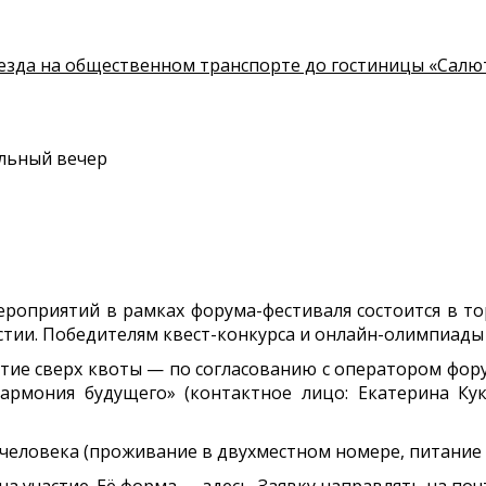
езда на общественном транспорте до гостиницы «Салют
альный вечер
ероприятий в рамках форума-фестиваля состоится в то
астии. Победителям квест-конкурса и онлайн-олимпиад
частие сверх квоты — по согласованию с оператором ф
рмония будущего» (контактное лицо: Екатерина Кукуши
с человека (проживание в двухместном номере, питание