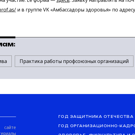
на участие. Её форма —
здесь
. Заявку направлять на поч
prof.as/
и в группе VK «Амбассадоры здоровья» по адрес
мам:
ива
Практика работы профсоюзных организаций
ГОД ЗАЩИТНИКА ОТЕЧЕСТВА
ГОД ОРГАНИЗАЦИОННО-КАДР
сайте
териалы