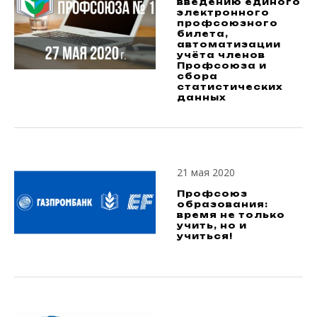
введению единого
электронного
профсоюзного
билета,
автоматизации
учёта членов
Профсоюза и
сбора
статистических
данных
21 мая 2020
Профсоюз
образования:
время не только
учить, но и
учиться!