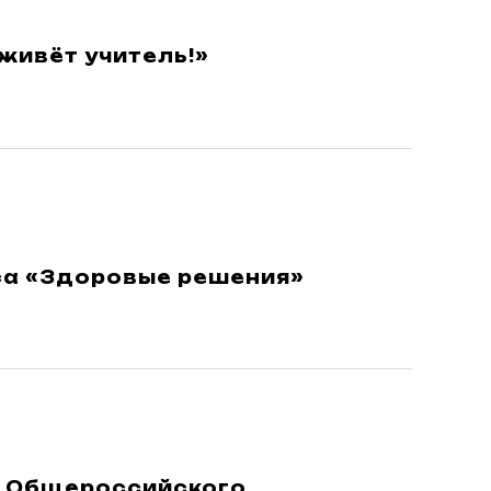
живёт учитель!»
са «Здоровые решения»
ы Общероссийского