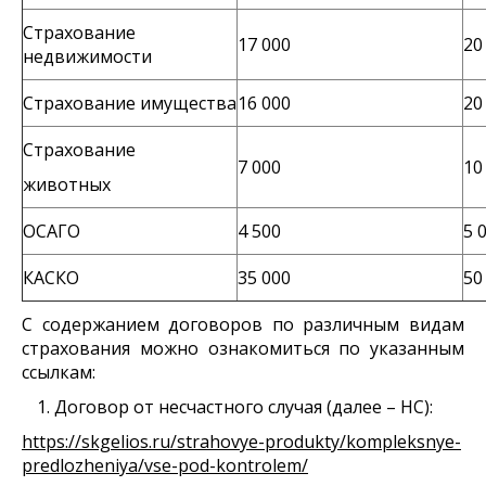
Страхование
17 000
20
недвижимости
Страхование имущества
16 000
20
Страхование
7 000
10
животных
ОСАГО
4 500
5 
КАСКО
35 000
50
С содержанием договоров по различным видам
страхования можно ознакомиться по указанным
ссылкам:
Договор от несчастного случая (далее – НС):
https://skgelios.ru/strahovye-produkty/kompleksnye-
predlozheniya/vse-pod-kontrolem/