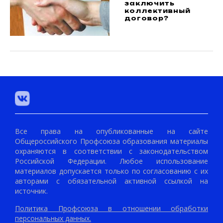
заключить
коллективный
договор?
Все права на опубликованные на сайте
Общероссийского Профсоюза образования материалы
охраняются в соответствии с законодательством
Российской Федерации. Любое использование
материалов допускается только по согласованию с их
авторами с обязательной активной ссылкой на
источник.
Политика Профсоюза в отношении обработки
персональных данных.