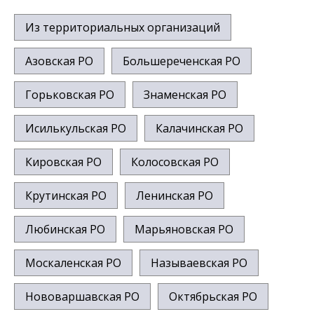
Из территориальных организаций
Азовская РО
Большереченская РО
Горьковская РО
Знаменская РО
Исилькульская РО
Калачинская РО
Кировская РО
Колосовская РО
Крутинская РО
Ленинская РО
Любинская РО
Марьяновская РО
Москаленская РО
Называевская РО
Нововаршавская РО
Октябрьская РО