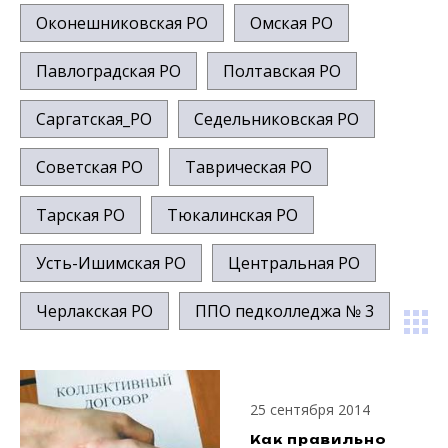
Оконешниковская РО
Омская РО
Павлоградская РО
Полтавская РО
Саргатская_РО
Седельниковская РО
Советская РО
Таврическая РО
Тарская РО
Тюкалинская РО
Усть-Ишимская РО
Центральная РО
Черлакская РО
ППО педколледжа № 3
25 сентября 2014
Как правильно