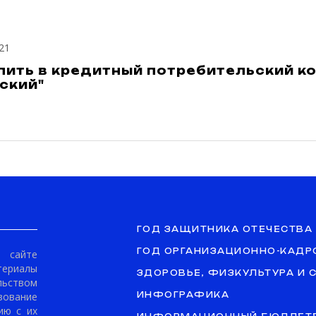
21
пить в кредитный потребительский ко
ский"
ГОД ЗАЩИТНИКА ОТЕЧЕСТВА
ГОД ОРГАНИЗАЦИОННО-КАДР
сайте
териалы
ЗДОРОВЬЕ, ФИЗКУЛЬТУРА И 
ьством
ование
ИНФОГРАФИКА
ию с их