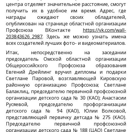
центра отделяет значительное расстояние, смогут
получить их в удобное им время. Адрес, где
награды ожидают своих обладателей,
опубликован на странице областной организации
Профсоюза ВКонтакте
https://vk.com/wall-
203843626_2987
. Здесь же можно узнать имена
всех создателей лучших фото- и видеоматериалов.
Итак, непосредственно на заседании
председатель Омской областной организации
Общероссийского Профсоюза образования
Евгений Дрейлинг вручил дипломы и подарки
Светлане Паровой, возглавляющей Кировскую
районную организацию Профсоюза; Светлане
Балаклиц, председателю первичной профсоюзной
организации детского сада № 30 (КАО); Анастасии
Русяевой, председателю профорганизации
детского сада № 94 (КАО), Юлии Волковой,
представляющей первичку детсада № 275 (КАО).
Председателю первичной профсоюзной
организации детского сада № 188 (ЦАО) Светлане