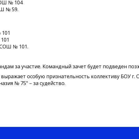
СОШ № 104
Ш № 59.
 101
 101
 СОШ № 101.
андам за участие. Командный зачет будет подведен позж
выражает особую признательность коллективу БОУ г. 
азия № 75" – за судейство.