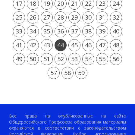
17
18
19
20
21
22
23
24
25
26
27
28
29
30
31
32
33
34
35
36
37
38
39
40
41
42
43
44
45
46
47
48
49
50
51
52
53
54
55
56
57
58
59
Все права на опубликованные на сайте
Общероссийского Профсоюза образования материалы
охраняются в соответствии с законодательством
Российской Федерации. Любое использование