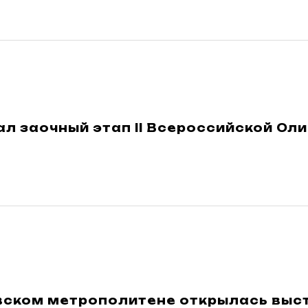
9
л заочный этап II Всероссийской Ол
вском метрополитене открылась выс