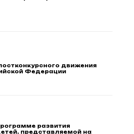
 постконкурсного движения
сийской Федерации
Программе развития
етей, представляемой на