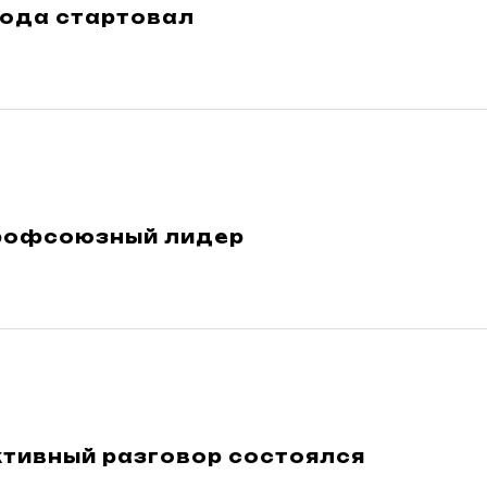
Года стартовал
рофсоюзный лидер
ктивный разговор состоялся