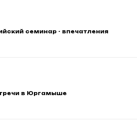
йский семинар - впечатления
стречи в Юргамыше