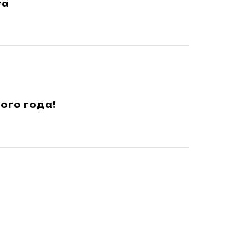
га
ого года!