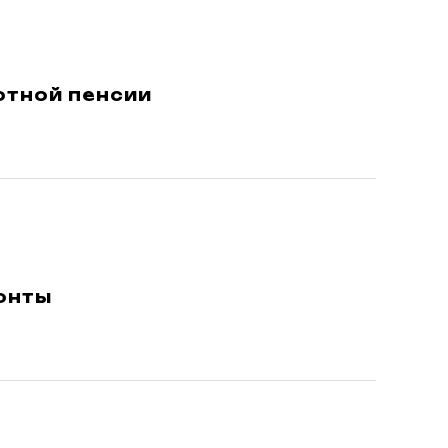
отной пенсии
онты