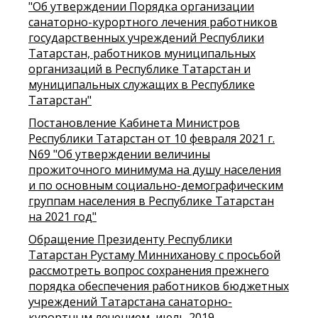
"Об утверждении Порядка организации
санаторно-курортного лечения работников
государственных учреждений Республики
Татарстан, работников муниципальных
организаций в Республике Татарстан и
муниципальных служащих в Республике
Татарстан"
Постановление Кабинета Министров
Республики Татарстан от 10 февраля 2021 г.
N69 "Об утверждении величины
прожиточного минимума на душу населения
и по основным социально-демографическим
группам населения в Республике Татарстан
на 2021 год"
Обращение Президенту Республики
Татарстан Рустаму Минниханову с просьбой
рассмотреть вопрос сохранения прежнего
порядка обеспечения работников бюджетных
учреждений Татарстана санаторно-
курортным лечением, июль 2019