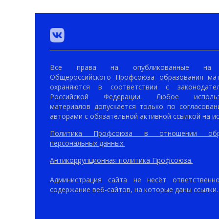
Все права на опубликованные на 
Общероссийского Профсоюза образования ма
охраняются в соответствии с законодател
Российской Федерации. Любое использ
материалов допускается только по согласован
авторами с обязательной активной ссылкой на ис
Политика Профсоюза в отношении обр
персональных данных.
Антикоррупционная политика Профсоюза.
Администрация сайта не несёт ответственн
содержание веб-сайтов, на которые даны ссылки.