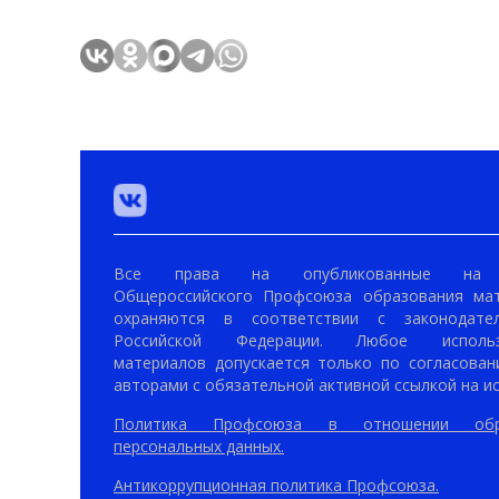
Все права на опубликованные на 
Общероссийского Профсоюза образования ма
охраняются в соответствии с законодател
Российской Федерации. Любое использ
материалов допускается только по согласован
авторами с обязательной активной ссылкой на ис
Политика Профсоюза в отношении обр
персональных данных.
Антикоррупционная политика Профсоюза.