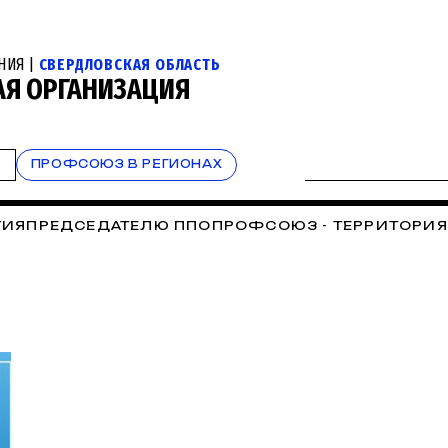
НИЯ |
СВЕРДЛОВСКАЯ ОБЛАСТЬ
АЯ ОРГАНИЗАЦИЯ
Т
ПРОФСОЮЗ В РЕГИОНАХ
ТИЯ
ПРЕДСЕДАТЕЛЮ ППО
ПРОФСОЮЗ - ТЕРРИТОРИЯ
СОЮЗНЫЙ КАЛЕНДАРЬ
СОБЫТИЯ УРГПУ
СПАСИБО, 
АЗОВАТЕЛЬНЫЙ ТУРИЗМ
ОБРАТНАЯ СВЯЗЬ
ОТЧЁТЫ 