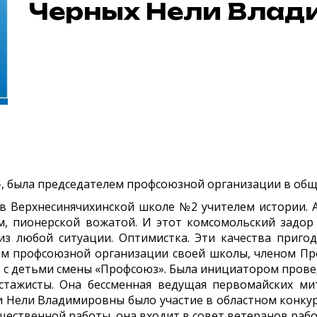
Черных Нели Влад
 была председателем профсоюзной организации в обще
 в Верхнесинячихинской школе №2 учителем истории. А
м, пионерской вожатой. И этот комсомольский задор 
из любой ситуации. Оптимистка. Эти качества приг
ем профсоюзной организации своей школы, членом П
 с детьми смены «Профсоюз». Была инициатором провед
стажисты. Она бессменная ведущая первомайских ми
 Нели Владимировны было участие в областном конкур
бщественной работы, она входит в совет ветеранов раб