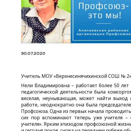
30.07.2020
Учитель МОУ «Верхнесинячихинской СОШ № 2»,
Нели Владимировна – работает более 50 лет
педагогической деятельности была комсорго
веселая, неунывающая, может найти выход 
работе, неоднократно она была председател
Профсоюза. Одна из первых начала проводить
сих пор вспоминают теперь уже учителя – 
учителя». Ярким эпизодом профсоюзной жизни
и сегодня покоя, снова на переднем рубеже о