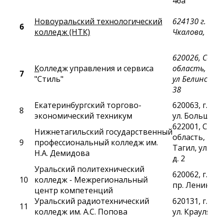
46а
Новоуральский технологический
624130 г. Но
6
колледж (НТК)
Чкалова, 11
620026
,
Све
К
олледж управления и сервиса
область
,
г 
7
"Стиль"
ул Белинског
38
Екатеринбургский торгово-
620063, г. 
8
экономический техникум
ул. Большак
622001, Св
Нижнетагильский государственный
область, г.
9
профессиональный колледж им.
Тагил, ул. 
Н.А. Демидова
д. 2
Уральский политехнический
620062, г. 
10
колледж - Межрегиональный
пр. Ленина,
центр компетенций
Уральский радиотехнический
620131, г. 
11
колледж им. А.С. Попова
ул. Крауля, 