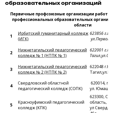
образовательных организаций
Первичные профсоюзные организации работни
профессиональных образовательных организ
области
Ирбитский гуманитарный колледж
623856 г
.Ир
1
(ИГК)
ул.Первомай
Нижнетагильский педагогический
622001 г
.Н
2
колледж № 1 (НТПК № 1)
Тагил,
ул.Ос
Нижнетагильский педагогический
622048 г.Н
3
колледж № 2 (НТПК № 2)
Тагил,ул.Ко
Свердловский областной
620014, г. 
4
педагогический колледж (СОПК)
ул. Юмашев
623300
,
Све
Красноуфимский педагогический
область
,
г 
5
колледж (КПК)
ул Свердлов