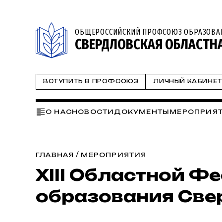
ОБЩЕРОССИЙСКИЙ ПРОФСОЮЗ ОБРАЗОВА
СВЕРДЛОВСКАЯ ОБЛАСТН
ВСТУПИТЬ В ПРОФСОЮЗ
ЛИЧНЫЙ КАБИНЕ
О НАС
НОВОСТИ
ДОКУМЕНТЫ
МЕРОПРИЯ
ГОД ОТЧЕТОВ И ВЫБОРОВ 2024
СМП
ПРОФ
ТВОРИМ ИСТОРИЮ ВМЕСТЕ
СМИ О НАС
ОБР
/
ГЛАВНАЯ
МЕРОПРИЯТИЯ
XIII Областной Ф
образования Свер