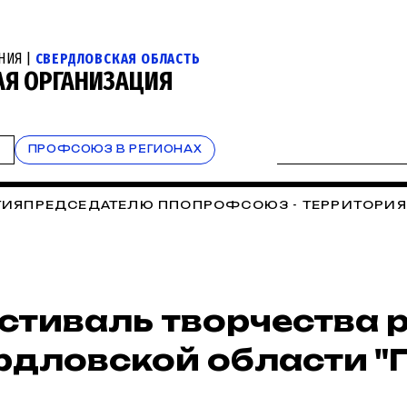
НИЯ |
СВЕРДЛОВСКАЯ ОБЛАСТЬ
АЯ ОРГАНИЗАЦИЯ
Т
ПРОФСОЮЗ В РЕГИОНАХ
ТИЯ
ПРЕДСЕДАТЕЛЮ ППО
ПРОФСОЮЗ - ТЕРРИТОРИЯ
СОЮЗНЫЙ КАЛЕНДАРЬ
СОБЫТИЯ УРГПУ
СПАСИБО, 
АЗОВАТЕЛЬНЫЙ ТУРИЗМ
ОБРАТНАЯ СВЯЗЬ
ОТЧЁТЫ 
естиваль творчества 
дловской области "Г