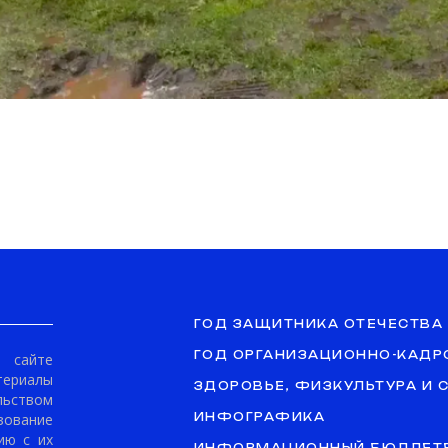
ГОД ЗАЩИТНИКА ОТЕЧЕСТВА
ГОД ОРГАНИЗАЦИОННО-КАДР
сайте
териалы
ЗДОРОВЬЕ, ФИЗКУЛЬТУРА И 
ьством
ование
ИНФОГРАФИКА
ию с их