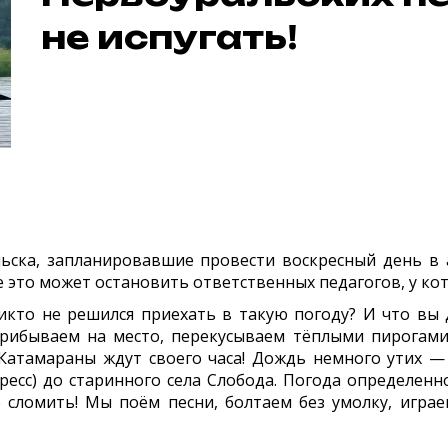
не испугать!
 запланировавшие провести воскресный день в ак
 это может остановить ответственных педагогов, у ко
 не решился приехать в такую погоду? И что вы ду
ибываем на место, перекусываем тёплыми пирогами 
Катамараны ждут своего часа! Дождь немного утих 
ресс) до старинного села Слобода. Погода определенн
е сломить! Мы поём песни, болтаем без умолку, игра