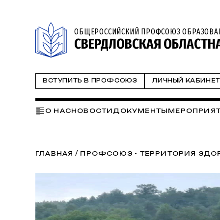
ОБЩЕРОССИЙСКИЙ ПРОФСОЮЗ ОБРАЗОВА
СВЕРДЛОВСКАЯ ОБЛАСТН
ВСТУПИТЬ В ПРОФСОЮЗ
ЛИЧНЫЙ КАБИНЕ
О НАС
НОВОСТИ
ДОКУМЕНТЫ
МЕРОПРИЯ
ГОД ОТЧЕТОВ И ВЫБОРОВ 2024
СМП
ПРОФ
ТВОРИМ ИСТОРИЮ ВМЕСТЕ
СМИ О НАС
ОБР
/
ГЛАВНАЯ
ПРОФСОЮЗ - ТЕРРИТОРИЯ ЗДО