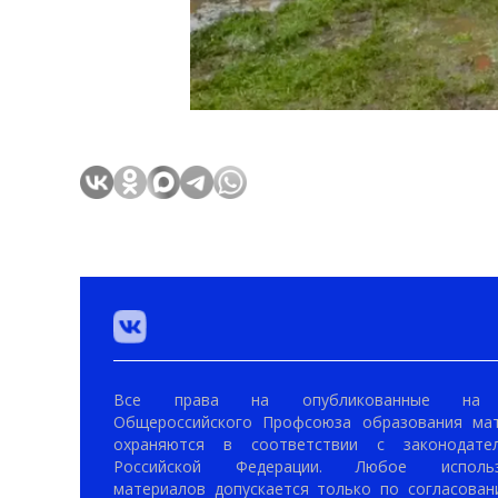
Все права на опубликованные на 
Общероссийского Профсоюза образования ма
охраняются в соответствии с законодател
Российской Федерации. Любое использ
материалов допускается только по согласован