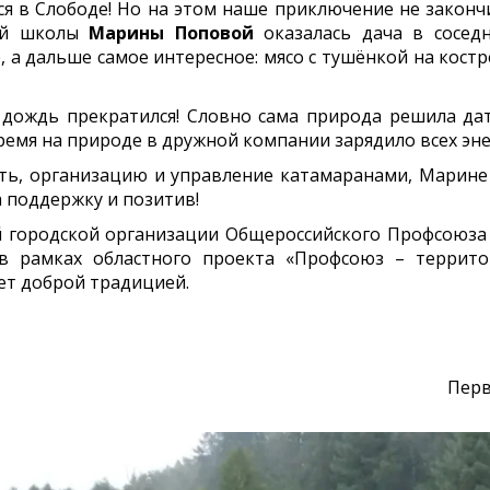
в Слободе! Но на этом наше приключение не закончил
шей школы
Марины Поповой
оказалась дача в соседн
, а дальше самое интересное: мясо с тушёнкой на костр
дь прекратился! Словно сама природа решила дать
ремя на природе в дружной компании зарядило всех эн
, организацию и управление катамаранами, Марине 
 поддержку и позитив!
ородской организации Общероссийского Профсоюза 
 в рамках областного проекта «Профсоюз – террито
ет доброй традицией.
Перв