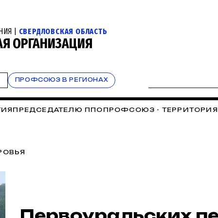
НИЯ |
СВЕРДЛОВСКАЯ ОБЛАСТЬ
АЯ ОРГАНИЗАЦИЯ
Т
ПРОФСОЮЗ В РЕГИОНАХ
ТИЯ
ПРЕДСЕДАТЕЛЮ ППО
ПРОФСОЮЗ - ТЕРРИТОРИЯ
СОЮЗНЫЙ КАЛЕНДАРЬ
СОБЫТИЯ УРГПУ
СПАСИБО, 
АЗОВАТЕЛЬНЫЙ ТУРИЗМ
ОБРАТНАЯ СВЯЗЬ
ОТЧЁТЫ 
РОВЬЯ
Первоуральских п