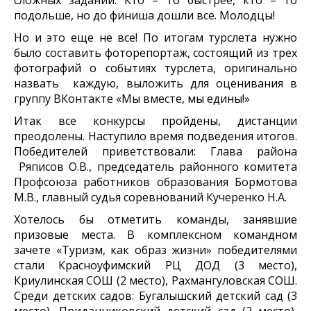
подольше, но до финиша дошли все. Молодцы!
Но и это еще не все! По итогам турслета нужно
было составить фоторепортаж, состоящий из трех
фотографий о событиях турслета, оригинально
назвать каждую, выложить для оценивания в
группу ВКонтакте «Мы вместе, мы едины!»
Итак все конкурсы пройдены, дистанции
преодолены. Наступило время подведения итогов.
Победителей приветствовали: Глава района
Ряписов О.В., председатель районного комитета
Профсоюза работников образования Бормотова
М.В., главный судья соревнований Кучеренко Н.А.
Хотелось бы отметить команды, занявшие
призовые места. В комплексном командном
зачете «Туризм, как образ жизни» победителями
стали Красноуфимский РЦ ДОД (3 место),
Криулинская СОШ (2 место), Рахмангуловская СОШ.
Среди детских садов: Бугалышский детский сад (3
место), Приданниковский детский сад (2 место),