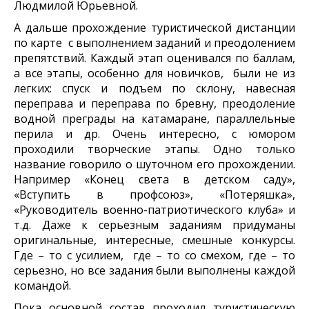
Людмилой Юрьевной.
А дальше прохождение туристической дистанции
по карте с выполнением заданий и преодолением
препятствий. Каждый этап оценивался по баллам,
а все этапы, особенно для новичков, были не из
легких: спуск и подъем по склону, навесная
переправа и переправа по бревну, преодоление
водной преграды на катамаране, параллельные
перила и др. Очень интересно, с юмором
проходили творческие этапы. Одно только
название говорило о шуточном его прохождении.
Например «Конец света в детском саду»,
«Вступить в профсоюз», «Потеряшка»,
«Руководитель военно-патриотического клуба» и
т.д. Даже к серьезным заданиям придуманы
оригинальные, интересные, смешные конкурсы.
Где – то с усилием, где – то со смехом, где – то
серьезно, но все задания были выполнены каждой
командой.
Пока основной состав проходил туристическую