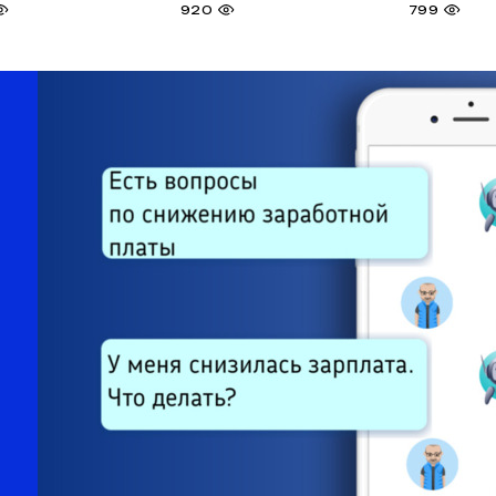
920
799