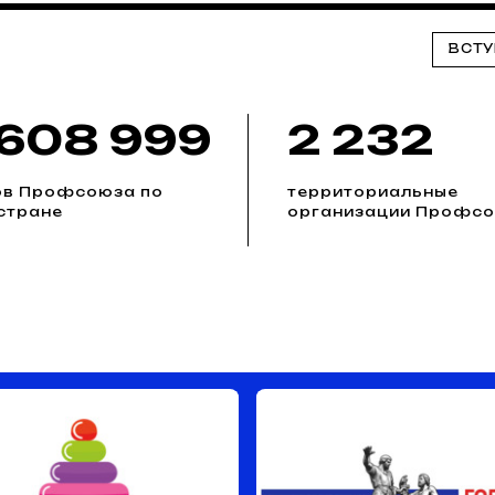
ВСТУ
 608 999
2 232
ов Профсоюза по
территориальные
стране
организации Профс