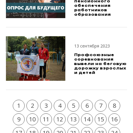
пенсионного
обеспечения
работников
образования
13 сентября 2023
Профсоюзные
соревнования
вывели на беговую
дорожку взрослых
и детей
1
2
3
4
5
6
7
8
9
10
11
12
13
14
15
16
17
18
19
20
21
22
23
24