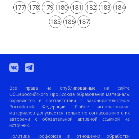
177
178
179
180
181
182
183
184
185
186
187
Все права на опубликованные на сайте
Общероссийского Профсоюза образования материалы
охраняются в соответствии с законодательством
Российской Федерации. Любое использование
материалов допускается только по согласованию с их
авторами с обязательной активной ссылкой на
источник.
Политика Профсоюза в отношении обработки