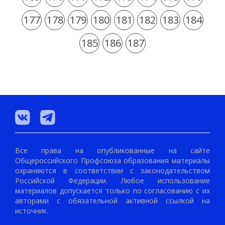
177
178
179
180
181
182
183
184
185
186
187
Все права на опубликованные на сайте
Общероссийского Профсоюза образования материалы
охраняются в соответствии с законодательством
Российской Федерации. Любое использование
материалов допускается только по согласованию с их
авторами с обязательной активной ссылкой на
источник.