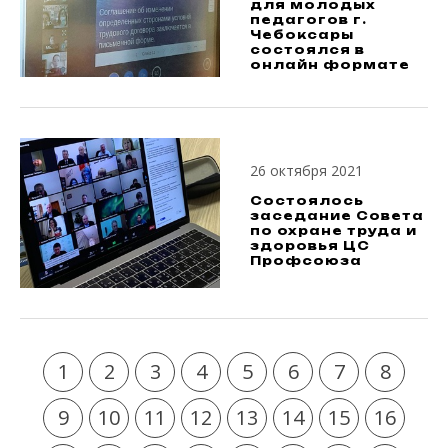
для молодых
педагогов г.
Чебоксары
состоялся в
онлайн формате
26 октября 2021
Состоялось
заседание Совета
по охране труда и
здоровья ЦС
Профсоюза
1
2
3
4
5
6
7
8
9
10
11
12
13
14
15
16