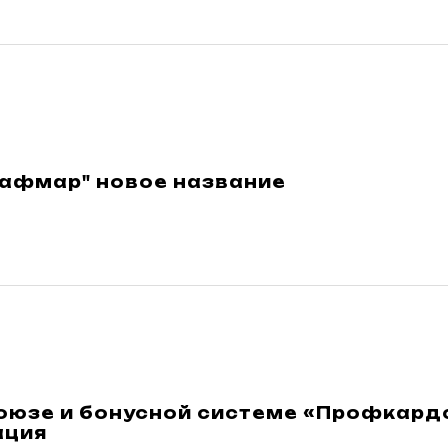
Сафмар" новое название
оюзе и бонусной системе «Профкардс
ация