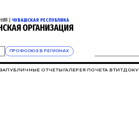
НИЯ |
ЧУВАШСКАЯ РЕСПУБЛИКА
НСКАЯ ОРГАНИЗАЦИЯ
Т
ПРОФСОЮЗ В РЕГИОНАХ
ЗА
ПУБЛИЧНЫЕ ОТЧЕТЫ
ГАЛЕРЕЯ ПОЧЕТА ВТИТ
ДОКУ
ЬЕ. СПОРТ
ОХРАНА ТРУДА
ПРАВОВАЯ ИНСПЕКЦИЯ
К
ИЯ ПРОФСОЮЗА
СОВЕТЫ ВЕТЕРАНОВ
КОНКУРСЫ
ЕТ РЕСПУБЛИКИ
РАБОТА С МОЛОДЫМИ ПЕДАГОГАМ