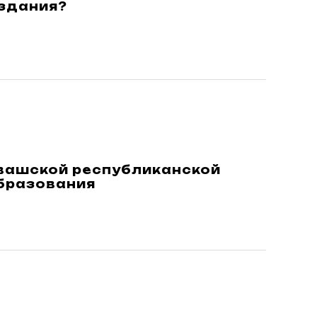
издания?
увашской республиканской
бразования