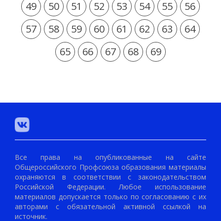
49
50
51
52
53
54
55
56
57
58
59
60
61
62
63
64
65
66
67
68
69
Все права на опубликованные на сайте
Общероссийского Профсоюза образования материалы
охраняются в соответствии с законодательством
Российской Федерации. Любое использование
материалов допускается только по согласованию с их
авторами с обязательной активной ссылкой на
источник.