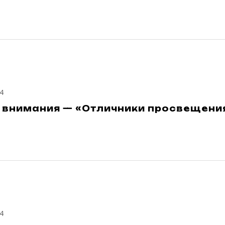
4
е внимания — «Отличники просвещени
4