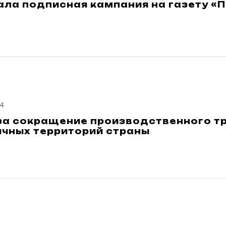
ала подписная кампания на газету 
4
за сокращение производственного т
ичных территорий страны