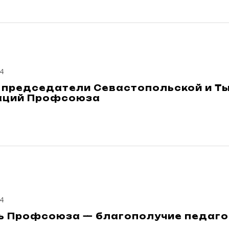
4
 председатели Севастопольской и Т
аций Профсоюза
4
ь Профсоюза — благополучие педаго