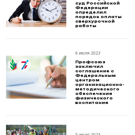
суд Российской
Федерации
определил
порядок оплаты
сверхурочной
работы
6 июля 2023
Профсоюз
заключил
соглашение с
Федеральным
центром
организационно-
методического
обеспечения
физического
воспитания
5 июля 2023