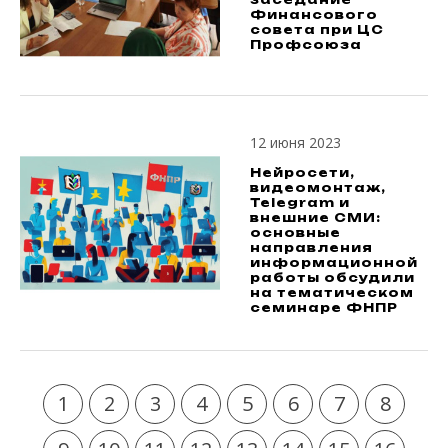
Финансового
совета при ЦС
Профсоюза
12 июня 2023
Нейросети,
видеомонтаж,
Telegram и
внешние СМИ:
основные
направления
информационной
работы обсудили
на тематическом
семинаре ФНПР
1
2
3
4
5
6
7
8