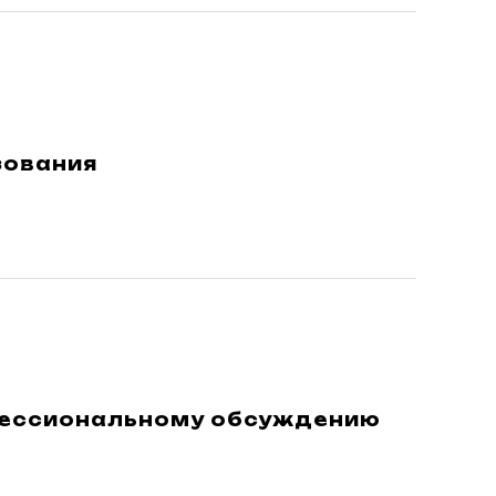
зования
фессиональному обсуждению