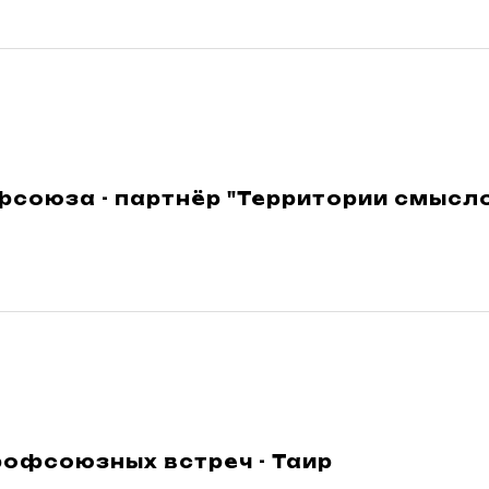
союза - партнёр "Территории смысло
рофсоюзных встреч - Таир