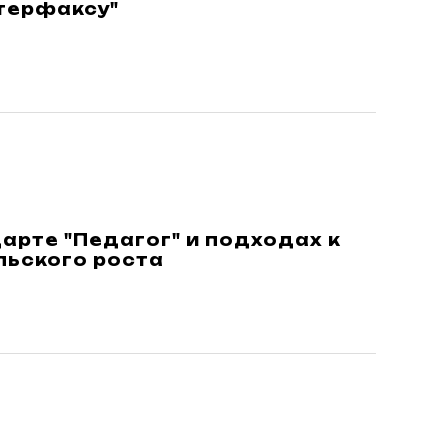
терфаксу"
арте "Педагог" и подходах к
ьского роста