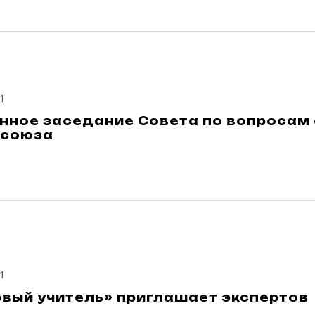
1
ное заседание Совета по вопросам 
фсоюза
1
рвый учитель» приглашает экспертов