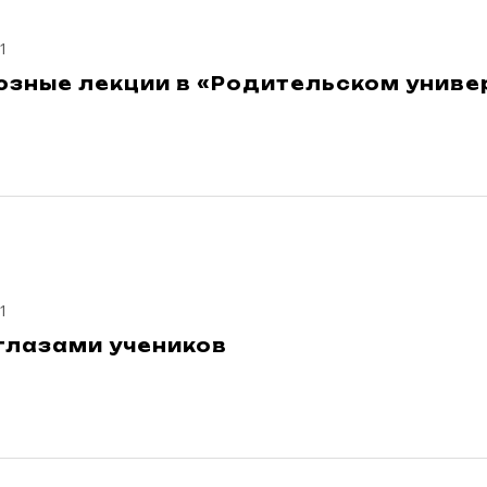
1
зные лекции в «Родительском униве
1
глазами учеников