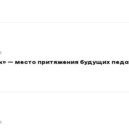
1
к» — место притяжения будущих педа
1