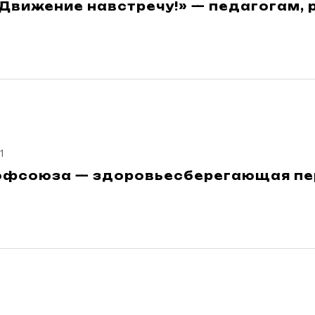
Движение навстречу!» — педагогам, 
1
офсоюза — здоровьесберегающая п