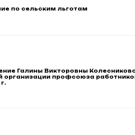
ие по сельским льготам
ение Галины Викторовны Колесниково
й организации профсоюза работников
г.