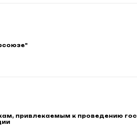
фсоюзе"
кам, привлекаемым к проведению го
ции