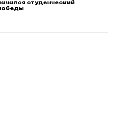
в начался студенческий
 победы