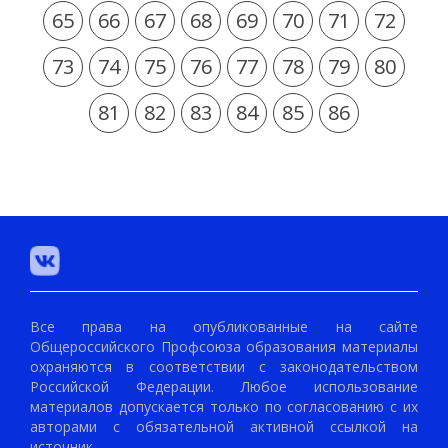
65
66
67
68
69
70
71
72
73
74
75
76
77
78
79
80
81
82
83
84
85
86
Все права на опубликованные на сайте
Общероссийского Профсоюза образования материалы
охраняются в соответствии с законодательством
Российской Федерации. Любое использование
материалов допускается только по согласованию с их
авторами с обязательной активной ссылкой на
источник.