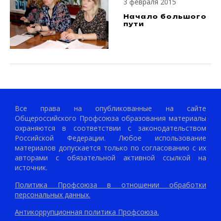
3 февраля 2015
Начало большого
пути
Все права на опубликованные на сайте
Общероссийского Профсоюза образования материалы
охраняются в соответствии с законодательством
Российской Федерации. Любое использование
материалов допускается только по согласованию с их
авторами с обязательной активной ссылкой на
источник.
Политика Профсоюза в отношении обработки
персональных данных.
Антикоррупционная политика Профсоюза.