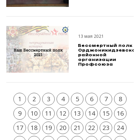
13 мая 2021
Бессмертный полк
Орджоникидзевской
районной
организации
Профсоюза
1
2
3
4
5
6
7
8
9
10
11
12
13
14
15
16
17
18
19
20
21
22
23
24