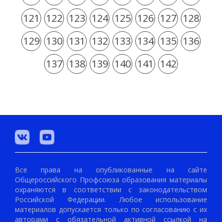
121
122
123
124
125
126
127
128
129
130
131
132
133
134
135
136
137
138
139
140
141
142
Все права на опубликованные на сайте
Общероссийского Профсоюза образования материалы
охраняются в соответствии с законодательством
Российской Федерации. Любое использование
материалов допускается только по согласованию с их
авторами с обязательной активной ссылкой на