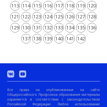
113
114
115
116
117
118
119
120
121
122
123
124
125
126
127
128
129
130
131
132
133
134
135
136
137
138
139
140
141
142
Все права на опубликованные на сайте
Общероссийского Профсоюза образования материалы
охраняются в соответствии с законодательством
Российской Федерации. Любое использование