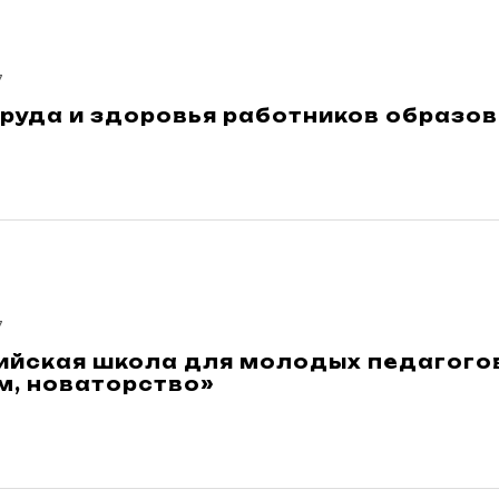
7
руда и здоровья работников образо
7
ийская школа для молодых педагогов
м, новаторство»