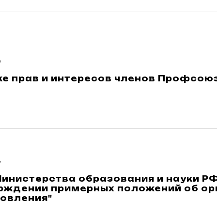
7
е прав и интересов членов Профсою
7
инистерства образования и науки РФ
ерждении примерных положений об ор
ровления"