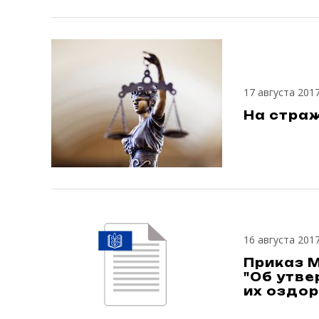
17 августа 201
На страж
16 августа 201
Приказ М
"Об утв
их оздо