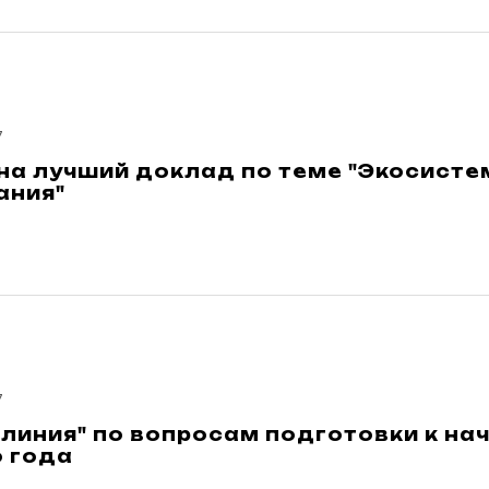
7
 на лучший доклад по теме "Экосист
ания"
7
 линия" по вопросам подготовки к на
о года