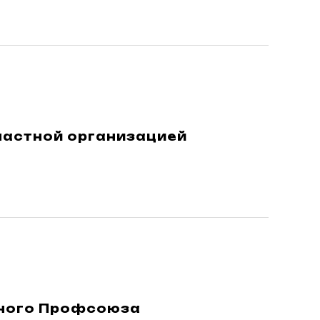
ластной организацией
тного Профсоюза