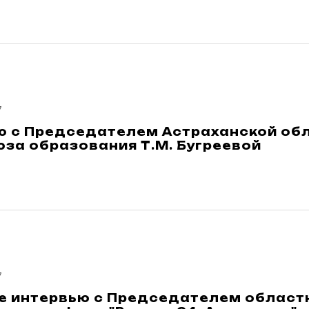
7
ю с Председателем Астраханской об
за образования Т.М. Бугреевой
7
е интервью с Председателем облас