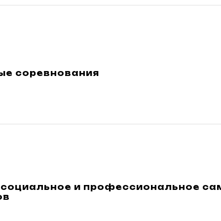
ые соревнования
 социальное и профессиональное са
ов