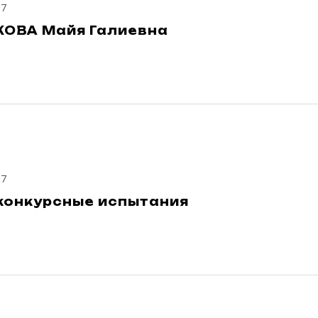
17
ОВА Майя Галиевна
17
конкурсные испытания